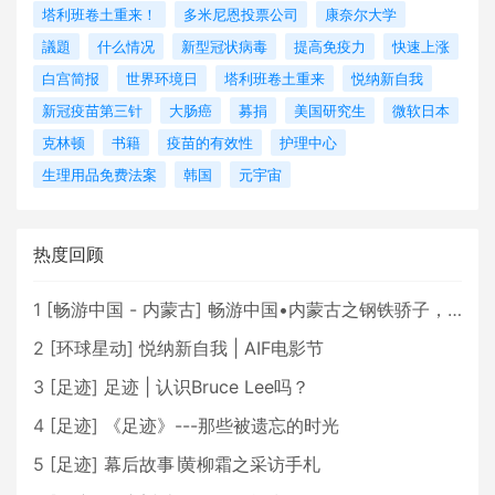
塔利班卷土重来！
多米尼恩投票公司
康奈尔大学
議題
什么情况
新型冠状病毒
提高免疫力
快速上涨
白宫简报
世界环境日
塔利班卷土重来
悦纳新自我
新冠疫苗第三针
大肠癌
募捐
美国研究生
微软日本
克林顿
书籍
疫苗的有效性
护理中心
生理用品免费法案
韩国
元宇宙
热度回顾
1
[
畅游中国 - 内蒙古
]
畅游中国•内蒙古之钢铁骄子，魅力包头
2
[
环球星动
]
悦纳新自我 | AIF电影节
3
[
足迹
]
足迹 | 认识Bruce Lee吗？
4
[
足迹
]
《足迹》---那些被遗忘的时光
5
[
足迹
]
幕后故事∣黄柳霜之采访手札