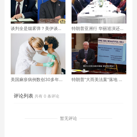
谈判全是烟雾弹？美伊谈判
特朗普亚洲行 华丽巡演还是
还能继续下去吗？真相究竟
战略博弈？
为何？
美国麻疹病例数创30多年来
特朗普“大而美法案”落地 誰
新高
的命運將被改寫？
评论列表
共有
0
条评论
暂无评论