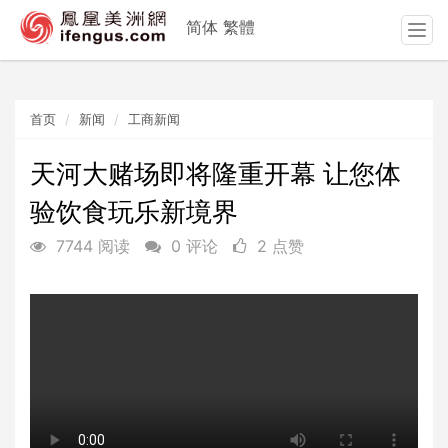
简体
繁體
T
o
g
g
首页
新闻
工商新闻
l
e
n
天河大赌场即将隆重开幕 让您体
a
验饮食玩乐新境界
v
i
7744 阅读
0 评论
2 点赞
g
a
t
i
o
n