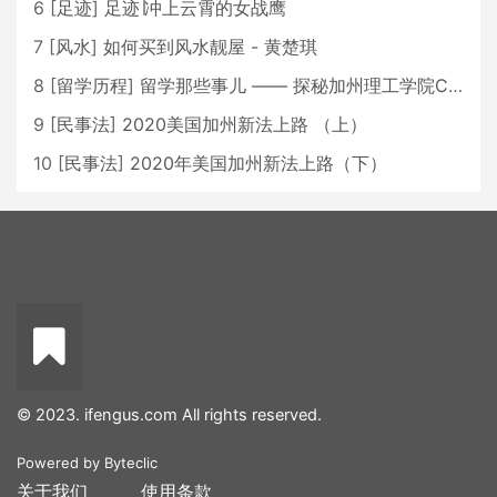
6
[
足迹
]
足迹∣冲上云霄的女战鹰
7
[
风水
]
如何买到风水靓屋 - 黄楚琪
8
[
留学历程
]
留学那些事儿 —— 探秘加州理工学院Caltech博士生活 [上集]
9
[
民事法
]
2020美国加州新法上路 （上）
10
[
民事法
]
2020年美国加州新法上路（下）
© 2023. ifengus.com All rights reserved.
Powered by
Byteclic
关于我们
使用条款