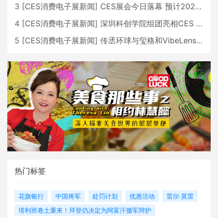
3
[
CES消费电子展新闻
]
CES展会今日落幕 预计2026行业收入将超五千亿美元
4
[
CES消费电子展新闻
]
深圳科创学院组团亮相CES 广受好评
5
[
CES消费电子展新闻
]
传丞环球与玺格和VibeLens共同推出全新耳机
热门标签
花旗银行
中国将军
处罚计划
优惠活动
雷尔·莫雷
塔利班卷土重来！拜登仍决定为阿富汗撤军辩护