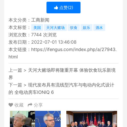
点赞(
2
)
本文分类：
工商新闻
本文标签：
美国
天河大赌场
饮食
娱乐
酒水
浏览次数：
7744
次浏览
发布日期：2022-07-01 13:46:08
本文链接：
https://ifengus.com/index.php/a/27943.
html
上一篇 >
天河大赌场即将隆重开幕 体验饮食玩乐新境
界
下一篇 >
现代发布具有流线型汽车与电动内化式设计
的 全电动房车IONIQ 6
收藏
分享