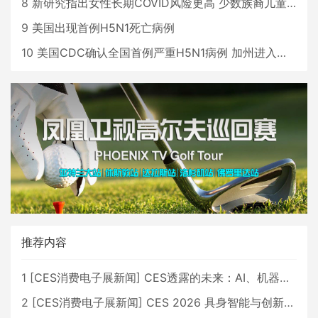
8
新研究指出女性长期COVID风险更高 少数族裔儿童存在差异
9
美国出现首例H5N1死亡病例
10
美国CDC确认全国首例严重H5N1病例 加州进入紧急状态
推荐内容
1
[
CES消费电子展新闻
]
CES透露的未来：AI、机器人与智能生活大爆发
2
[
CES消费电子展新闻
]
CES 2026 具身智能与创新领域 中国公司大放异彩