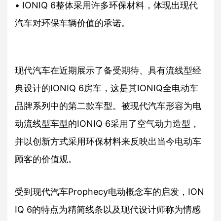
•
IONIQ 6整体采用许多环保材料，体现出现代
汽车对环保车辆价值的承诺。
现代汽车在近期展示了备受期待、具有流线型经
典设计的IONIQ 6房车，这是其IONIQ全电动车
品牌系列中的第二款车型。被现代汽车形容为电
动流线型车型的IONIQ 6采用了空气动力造型，
并以创新方式采用环保材料来反映出当今电动车
顾客的价值观。
受到现代汽车Prophecy电动概念车的启发，ION
IQ 6的特点为精简线条以及现代设计师称为情感