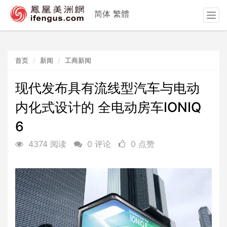
简体
繁體
T
o
g
g
首页
新闻
工商新闻
l
e
n
现代发布具有流线型汽车与电动
a
内化式设计的 全电动房车IONIQ
v
i
6
g
a
4374 阅读
0 评论
0 点赞
t
i
o
n