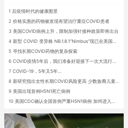
1
后疫情时代的健康图景
2
价格实惠的药物被发现有望治疗重症COVID患者
3
美国COVID病例上升，限制加强针接种政策即将出台
4
新型 COVID 变异株 NB.1.8.1“Nimbus”现已在美国占据主导地位
5
寻找长期COVID药物的复杂探索
6
COVID疫情5年后，我们准备好迎接下一次大流行了吗？
7
COVID-19，5年又5年…
8
新研究指出女性长期COVID风险更高 少数族裔儿童存在差异
9
美国出现首例H5N1死亡病例
10
美国CDC确认全国首例严重H5N1病例 加州进入紧急状态