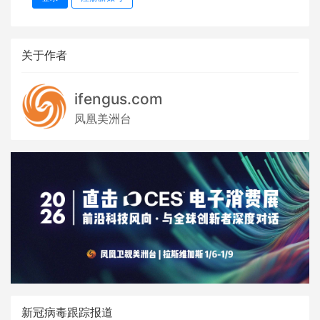
关于作者
ifengus.com
凤凰美洲台
新冠病毒跟踪报道