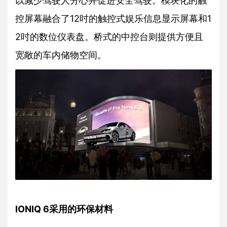
以减少驾驶人分心并促进安全驾驶。模块化的触
控屏幕融合了12吋的触控式娱乐信息显示屏幕和1
2吋的数位仪表盘。桥式的中控台则提供方便且
宽敞的车内储物空间。
IONIQ 6采用的环保材料