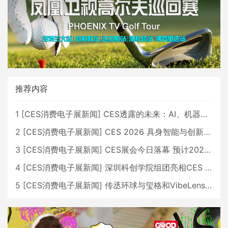
推荐内容
1
[
CES消费电子展新闻
]
CES透露的未来：AI、机器人与智能生活大爆发
2
[
CES消费电子展新闻
]
CES 2026 具身智能与创新领域 中国公司大放异彩
3
[
CES消费电子展新闻
]
CES展会今日落幕 预计2026行业收入将超五千亿美元
4
[
CES消费电子展新闻
]
深圳科创学院组团亮相CES 广受好评
5
[
CES消费电子展新闻
]
传丞环球与玺格和VibeLens共同推出全新耳机