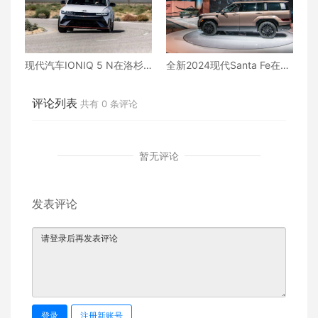
现代汽车IONIQ 5 N在洛杉
全新2024现代Santa Fe在洛
矶国际车展隆重亮相， 为电
杉矶车展正式亮相
气化高性能定下新基准
评论列表
共有
0
条评论
暂无评论
发表评论
登录
注册新账号