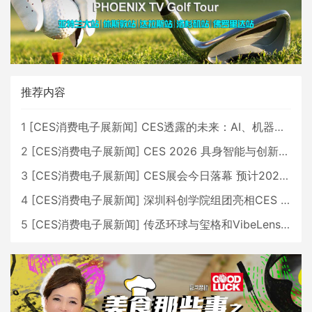
推荐内容
1
[
CES消费电子展新闻
]
CES透露的未来：AI、机器人与智能生活大爆发
2
[
CES消费电子展新闻
]
CES 2026 具身智能与创新领域 中国公司大放异彩
3
[
CES消费电子展新闻
]
CES展会今日落幕 预计2026行业收入将超五千亿美元
4
[
CES消费电子展新闻
]
深圳科创学院组团亮相CES 广受好评
5
[
CES消费电子展新闻
]
传丞环球与玺格和VibeLens共同推出全新耳机