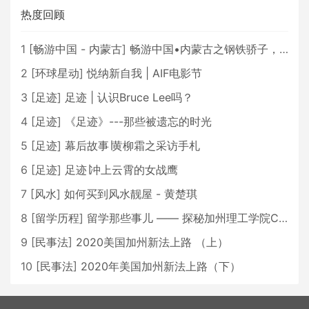
热度回顾
1
[
畅游中国 - 内蒙古
]
畅游中国•内蒙古之钢铁骄子，魅力包头
2
[
环球星动
]
悦纳新自我 | AIF电影节
3
[
足迹
]
足迹 | 认识Bruce Lee吗？
4
[
足迹
]
《足迹》---那些被遗忘的时光
5
[
足迹
]
幕后故事∣黄柳霜之采访手札
6
[
足迹
]
足迹∣冲上云霄的女战鹰
7
[
风水
]
如何买到风水靓屋 - 黄楚琪
8
[
留学历程
]
留学那些事儿 —— 探秘加州理工学院Caltech博士生活 [上集]
9
[
民事法
]
2020美国加州新法上路 （上）
10
[
民事法
]
2020年美国加州新法上路（下）