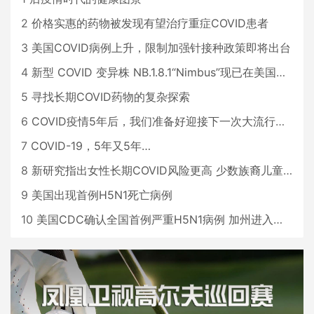
2
价格实惠的药物被发现有望治疗重症COVID患者
3
美国COVID病例上升，限制加强针接种政策即将出台
4
新型 COVID 变异株 NB.1.8.1“Nimbus”现已在美国占据主导地位
5
寻找长期COVID药物的复杂探索
6
COVID疫情5年后，我们准备好迎接下一次大流行了吗？
7
COVID-19，5年又5年…
8
新研究指出女性长期COVID风险更高 少数族裔儿童存在差异
9
美国出现首例H5N1死亡病例
10
美国CDC确认全国首例严重H5N1病例 加州进入紧急状态