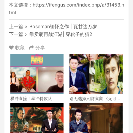
本文链接：
https://ifengus.com/index.php/a/31453.h
tml
上一篇 >
Boseman缅怀之作 | 瓦甘达万岁
下一篇 >
靠卖萌再战江湖| 穿靴子的猫2
收藏
分享
横冲直撞！暴冲特攻队！
别无选择只能疯癫 《无可奈
何》