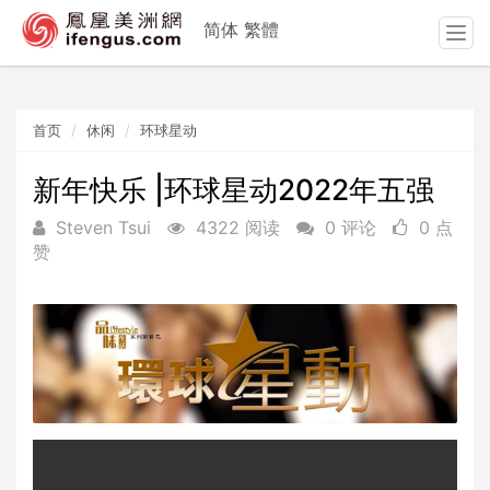
简体
繁體
T
o
g
g
首页
休闲
环球星动
l
e
n
新年快乐 |环球星动2022年五强
a
Steven Tsui
4322 阅读
0 评论
0 点
v
赞
i
g
a
t
i
o
n