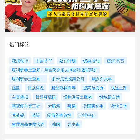
热门标签
花旗银行
中国将军
处罚计划
优惠活动
雷尔·莫雷
塔利班卷土重来！拜登仍决定为阿富汗撤军辩护
塔利班卷土重来！
多米尼恩投票公司
康奈尔大学
議題
什么情况
新型冠状病毒
提高免疫力
快速上涨
白宫简报
世界环境日
塔利班卷土重来
悦纳新自我
新冠疫苗第三针
大肠癌
募捐
美国研究生
微软日本
克林顿
书籍
疫苗的有效性
护理中心
生理用品免费法案
韩国
元宇宙