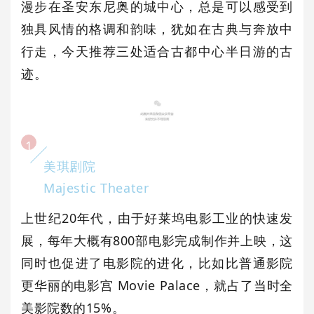
漫步在圣安东尼奥的城中心，总是可以感受到
独具风情的格调和韵味，犹如在古典与奔放中
行走，今天推荐三处适合古都中心半日游的古
迹。
1
美琪剧院
Majestic Theater
上世纪20年代，
由于好莱坞
电影工业的快速发
展，
每年大概有800部电影
完成制作并上映，
这
同时也促进了电影院的进化，
比如比普通影院
更华丽的
电影宫 Movie Palace，
就占了当时
全
美影院数的15%。