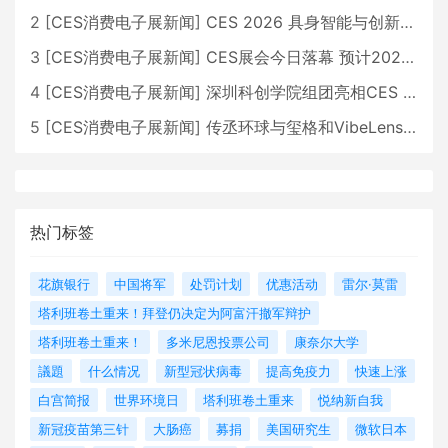
2
[
CES消费电子展新闻
]
CES 2026 具身智能与创新领域 中国公司大放异彩
3
[
CES消费电子展新闻
]
CES展会今日落幕 预计2026行业收入将超五千亿美元
4
[
CES消费电子展新闻
]
深圳科创学院组团亮相CES 广受好评
5
[
CES消费电子展新闻
]
传丞环球与玺格和VibeLens共同推出全新耳机
热门标签
花旗银行
中国将军
处罚计划
优惠活动
雷尔·莫雷
塔利班卷土重来！拜登仍决定为阿富汗撤军辩护
塔利班卷土重来！
多米尼恩投票公司
康奈尔大学
議題
什么情况
新型冠状病毒
提高免疫力
快速上涨
白宫简报
世界环境日
塔利班卷土重来
悦纳新自我
新冠疫苗第三针
大肠癌
募捐
美国研究生
微软日本