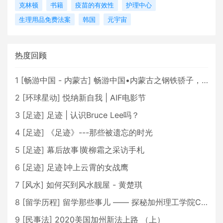
克林顿
书籍
疫苗的有效性
护理中心
生理用品免费法案
韩国
元宇宙
热度回顾
1
[
畅游中国 - 内蒙古
]
畅游中国•内蒙古之钢铁骄子，魅力包头
2
[
环球星动
]
悦纳新自我 | AIF电影节
3
[
足迹
]
足迹 | 认识Bruce Lee吗？
4
[
足迹
]
《足迹》---那些被遗忘的时光
5
[
足迹
]
幕后故事∣黄柳霜之采访手札
6
[
足迹
]
足迹∣冲上云霄的女战鹰
7
[
风水
]
如何买到风水靓屋 - 黄楚琪
8
[
留学历程
]
留学那些事儿 —— 探秘加州理工学院Caltech博士生活 [上集]
9
[
民事法
]
2020美国加州新法上路 （上）