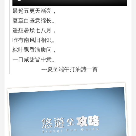
晨起五更天渐亮，
夏至白昼意绵长。
遥想暑燥七八月，
唯有南风旧相识。
粽叶飘香满腹问，
一口咸甜皆中意。
---夏至端午打油詩一首