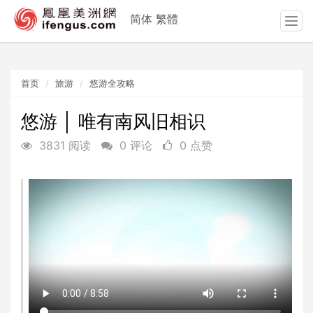
简体
繁體
T
o
g
g
首页
旅游
悠游全攻略
l
e
n
悠游 │ 唯有南风旧相识
a
3831 阅读
0 评论
0 点赞
v
i
g
a
t
i
o
n