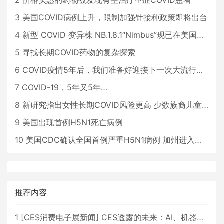
2
价格实惠的药物被发现有望治疗重症COVID患者
3
美国COVID病例上升，限制加强针接种政策即将出台
4
新型 COVID 变异株 NB.1.8.1“Nimbus”现已在美国占据主导地位
5
寻找长期COVID药物的复杂探索
6
COVID疫情5年后，我们准备好迎接下一次大流行了吗？
7
COVID-19，5年又5年…
8
新研究指出女性长期COVID风险更高 少数族裔儿童存在差异
9
美国出现首例H5N1死亡病例
10
美国CDC确认全国首例严重H5N1病例 加州进入紧急状态
推荐内容
1
[
CES消费电子展新闻
]
CES透露的未来：AI、机器人与智能生活大爆发