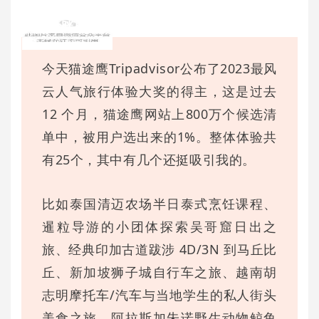
乔小胖自语
今天猫途鹰Tripadvisor公布了2023最风
云人气旅行体验大奖的得主，这是过去
12 个月，猫途鹰网站上800万个候选清
单中，被用户选出来的1%。整体体验共
有25个，其中有几个还挺吸引我的。
比如泰国清迈农场半日泰式烹饪课程、
暹粒导游的小团体探索吴哥窟日出之
旅、经典印加古道跋涉 4D/3N 到马丘比
丘、新加坡狮子城自行车之旅、越南胡
志明摩托车/汽车与当地学生的私人街头
美食之旅、阿拉斯加朱诺野生动物鲸鱼