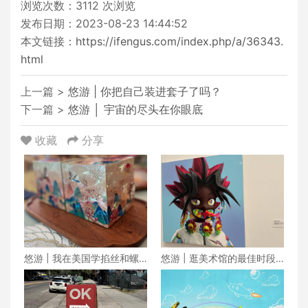
浏览次数：
3112
次浏览
发布日期：2023-08-23 14:44:52
本文链接：
https://ifengus.com/index.php/a/36343.
html
上一篇 >
悠游 | 你把自己装进套子了吗？
下一篇 >
悠游 │ 宇宙的尽头在你眼底
收藏
分享
悠游 | 我在美国学掐丝和螺
悠游 | 逛美术馆的最佳时段
钿
在傍晚