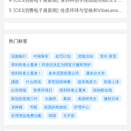
4
[
CES消费电子展新闻
]
深圳科创学院组团亮相CES 广受好评
5
[
CES消费电子展新闻
]
传丞环球与玺格和VibeLens共同推出全新耳机
热门标签
花旗银行
中国将军
处罚计划
优惠活动
雷尔·莫雷
塔利班卷土重来！拜登仍决定为阿富汗撤军辩护
塔利班卷土重来！
多米尼恩投票公司
康奈尔大学
議題
什么情况
新型冠状病毒
提高免疫力
快速上涨
白宫简报
世界环境日
塔利班卷土重来
悦纳新自我
新冠疫苗第三针
大肠癌
募捐
美国研究生
微软日本
克林顿
书籍
疫苗的有效性
护理中心
生理用品免费法案
韩国
元宇宙