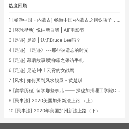
热度回顾
1
[
畅游中国 - 内蒙古
]
畅游中国•内蒙古之钢铁骄子，魅力包头
2
[
环球星动
]
悦纳新自我 | AIF电影节
3
[
足迹
]
足迹 | 认识Bruce Lee吗？
4
[
足迹
]
《足迹》---那些被遗忘的时光
5
[
足迹
]
幕后故事∣黄柳霜之采访手札
6
[
足迹
]
足迹∣冲上云霄的女战鹰
7
[
风水
]
如何买到风水靓屋 - 黄楚琪
8
[
留学历程
]
留学那些事儿 —— 探秘加州理工学院Caltech博士生活 [上集]
9
[
民事法
]
2020美国加州新法上路 （上）
10
[
民事法
]
2020年美国加州新法上路（下）