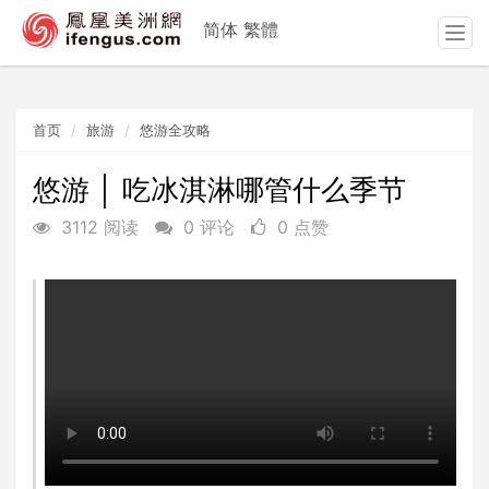
简体
繁體
T
o
g
g
首页
旅游
悠游全攻略
l
e
n
悠游 │ 吃冰淇淋哪管什么季节
a
3112 阅读
0 评论
0 点赞
v
i
g
a
t
i
o
n