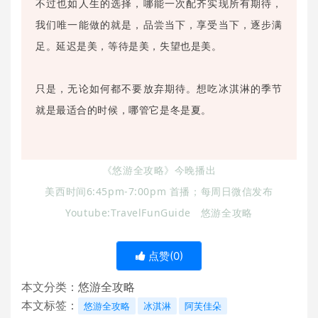
不过也如人生的选择，哪能一次配齐实现所有期待，
我们唯一能做的就是，品尝当下，享受当下，逐步满
足。延迟是美，等待是美，失望也是美。
只是，无论如何都不要放弃期待。想吃冰淇淋的季节
就是最适合的时候，哪管它是冬是夏。
《悠游全攻略》今晚播出
美西时间6:45pm-7:00pm 首播；每周日微信发布
Youtube:TravelFunGuide 悠游全攻略
点赞(
0
)
本文分类：
悠游全攻略
本文标签：
悠游全攻略
冰淇淋
阿芙佳朵