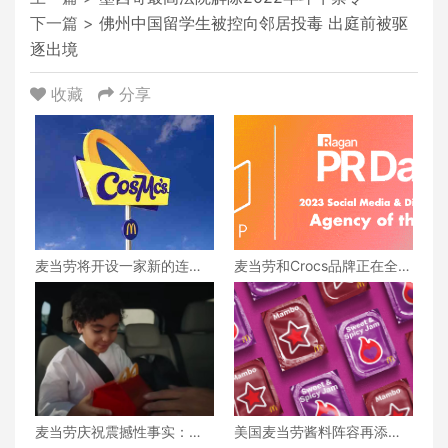
下一篇 >
佛州中国留学生被控向邻居投毒 出庭前被驱
逐出境
收藏
分享
麦当劳将开设一家新的连锁
麦当劳和Crocs品牌正在全球
餐厅CosMc's 第一家门店在
联手合作，共同推出系列产
这里...
品， 独具匠心的设计让粉丝
们的热情再次飙升
麦当劳庆祝震撼性事实：有
美国麦当劳酱料阵容再添两
八分之一的美国人曾在金色
款新成员：抓紧时间尝鲜请