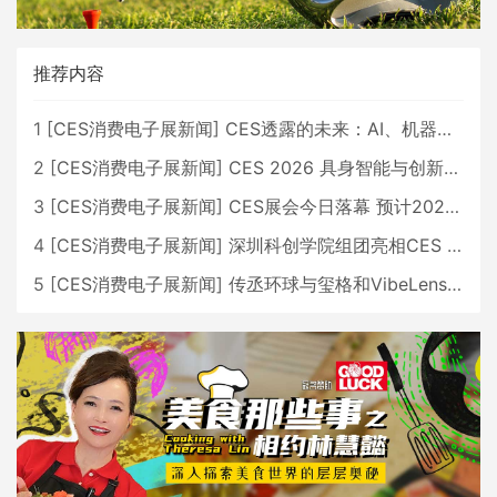
推荐内容
1
[
CES消费电子展新闻
]
CES透露的未来：AI、机器人与智能生活大爆发
2
[
CES消费电子展新闻
]
CES 2026 具身智能与创新领域 中国公司大放异彩
3
[
CES消费电子展新闻
]
CES展会今日落幕 预计2026行业收入将超五千亿美元
4
[
CES消费电子展新闻
]
深圳科创学院组团亮相CES 广受好评
5
[
CES消费电子展新闻
]
传丞环球与玺格和VibeLens共同推出全新耳机