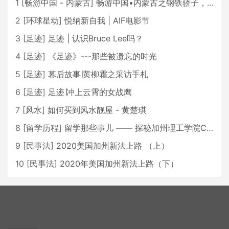
1
[
畅游中国 - 内蒙古
]
畅游中国•内蒙古之钢铁骄子，魅力包头
2
[
环球星动
]
悦纳新自我 | AIF电影节
3
[
足迹
]
足迹 | 认识Bruce Lee吗？
4
[
足迹
]
《足迹》---那些被遗忘的时光
5
[
足迹
]
幕后故事∣黄柳霜之采访手札
6
[
足迹
]
足迹∣冲上云霄的女战鹰
7
[
风水
]
如何买到风水靓屋 - 黄楚琪
8
[
留学历程
]
留学那些事儿 —— 探秘加州理工学院Caltech博士生活 [上集]
9
[
民事法
]
2020美国加州新法上路 （上）
10
[
民事法
]
2020年美国加州新法上路（下）