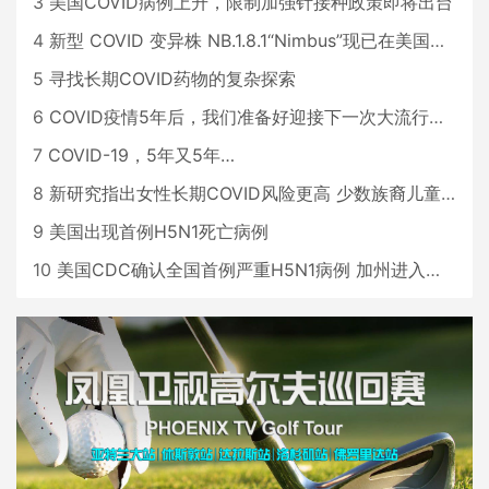
3
美国COVID病例上升，限制加强针接种政策即将出台
4
新型 COVID 变异株 NB.1.8.1“Nimbus”现已在美国占据主导地位
5
寻找长期COVID药物的复杂探索
6
COVID疫情5年后，我们准备好迎接下一次大流行了吗？
7
COVID-19，5年又5年…
8
新研究指出女性长期COVID风险更高 少数族裔儿童存在差异
9
美国出现首例H5N1死亡病例
10
美国CDC确认全国首例严重H5N1病例 加州进入紧急状态