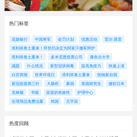
热门标签
花旗银行
中国将军
处罚计划
优惠活动
雷尔·莫雷
塔利班卷土重来！拜登仍决定为阿富汗撤军辩护
塔利班卷土重来！
多米尼恩投票公司
康奈尔大学
議題
什么情况
新型冠状病毒
提高免疫力
快速上涨
白宫简报
世界环境日
塔利班卷土重来
悦纳新自我
新冠疫苗第三针
大肠癌
募捐
美国研究生
微软日本
克林顿
书籍
疫苗的有效性
护理中心
生理用品免费法案
韩国
元宇宙
热度回顾