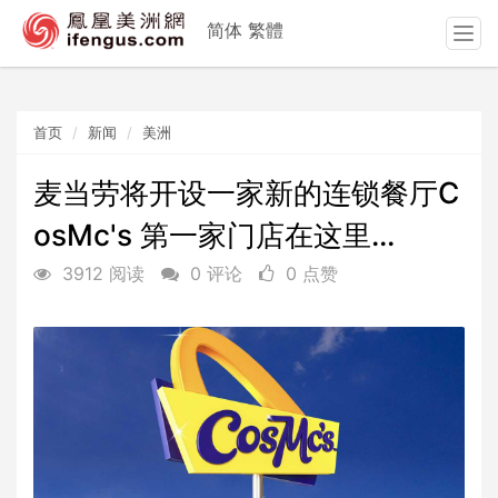
简体
繁體
T
o
g
g
首页
新闻
美洲
l
e
n
麦当劳将开设一家新的连锁餐厅C
a
osMc's 第一家门店在这里...
v
i
3912 阅读
0 评论
0 点赞
g
a
t
i
o
n