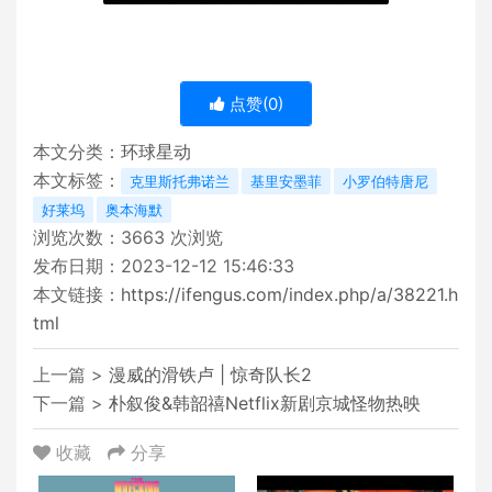
点赞(
0
)
本文分类：
环球星动
本文标签：
克里斯托弗诺兰
基里安墨菲
小罗伯特唐尼
好莱坞
奥本海默
浏览次数：
3663
次浏览
发布日期：2023-12-12 15:46:33
本文链接：
https://ifengus.com/index.php/a/38221.h
tml
上一篇 >
漫威的滑铁卢 | 惊奇队长2
下一篇 >
朴叙俊&韩韶禧Netflix新剧京城怪物热映
收藏
分享