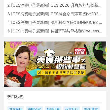
2
[
CES消费电子展新闻
]
CES 2026 具身智能与创新领域 中国公司大放异彩
3
[
CES消费电子展新闻
]
CES展会今日落幕 预计2026行业收入将超五千亿美元
4
[
CES消费电子展新闻
]
深圳科创学院组团亮相CES 广受好评
5
[
CES消费电子展新闻
]
传丞环球与玺格和VibeLens共同推出全新耳机
热门标签
花旗银行
中国将军
处罚计划
优惠活动
雷尔·莫雷