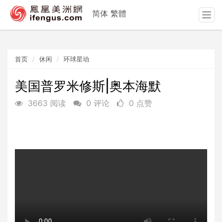
简体
繁體
T
o
g
g
首页
休闲
环球星动
l
e
n
美国普罗米修斯|奥本海默
a
3663 阅读
0 评论
0 点赞
v
i
g
a
t
i
o
n