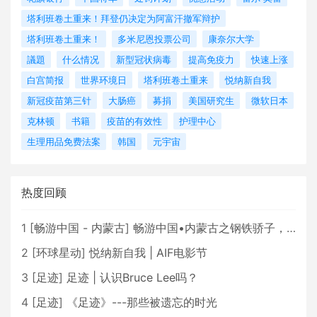
塔利班卷土重来！拜登仍决定为阿富汗撤军辩护
塔利班卷土重来！
多米尼恩投票公司
康奈尔大学
議題
什么情况
新型冠状病毒
提高免疫力
快速上涨
白宫简报
世界环境日
塔利班卷土重来
悦纳新自我
新冠疫苗第三针
大肠癌
募捐
美国研究生
微软日本
克林顿
书籍
疫苗的有效性
护理中心
生理用品免费法案
韩国
元宇宙
热度回顾
1
[
畅游中国 - 内蒙古
]
畅游中国•内蒙古之钢铁骄子，魅力包头
2
[
环球星动
]
悦纳新自我 | AIF电影节
3
[
足迹
]
足迹 | 认识Bruce Lee吗？
4
[
足迹
]
《足迹》---那些被遗忘的时光