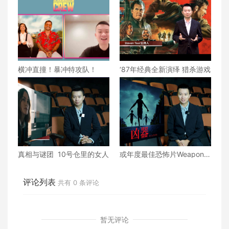
横冲直撞！暴冲特攻队！
‘87年经典全新演绎 猎杀游戏
真相与谜团 10号仓里的女人
或年度最佳恐怖片Weapons
兇器
评论列表
共有
0
条评论
暂无评论