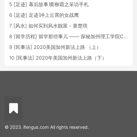
5
[
足迹
]
幕后故事∣黄柳霜之采访手札
6
[
足迹
]
足迹∣冲上云霄的女战鹰
7
[
风水
]
如何买到风水靓屋 - 黄楚琪
8
[
留学历程
]
留学那些事儿 —— 探秘加州理工学院Caltech博士生活 [上集]
9
[
民事法
]
2020美国加州新法上路 （上）
10
[
民事法
]
2020年美国加州新法上路（下）
© 2023. ifengus.com All rights reserved.