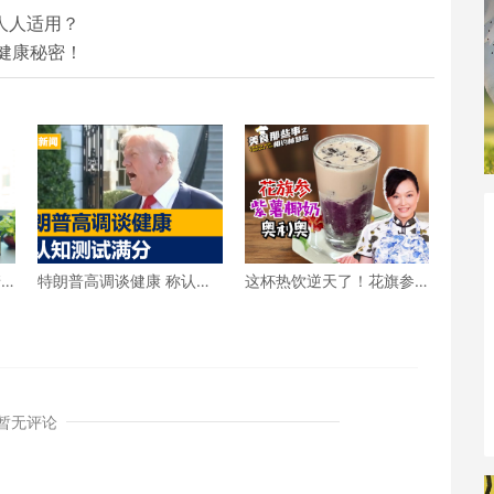
人人适用？
健康秘密！
糖
特朗普高调谈健康 称认知
这杯热饮逆天了！花旗参×
」
测试满分
紫薯×奥利奥，滋补好喝到
停不下来！
暂无评论