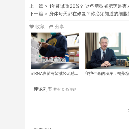
上一篇 >
1年能减重20%？ 这些新型减肥药是否
下一篇 >
身体每天都在修复？你必须知道的细胞
收藏
分享
mRNA疫苗有望减轻流感季
守护生命的秩序：褐藻
的负担，预防癌症，甚至
胶在「身体大规模重整
提供治疗选择
后的机能维护
评论列表
共有
0
条评论