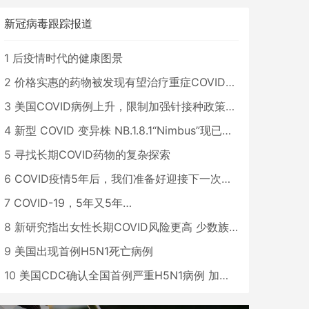
新冠病毒跟踪报道
1
后疫情时代的健康图景
2
价格实惠的药物被发现有望治疗重症COVID患者
3
美国COVID病例上升，限制加强针接种政策即将出台
4
新型 COVID 变异株 NB.1.8.1“Nimbus”现已在美国占据主导地位
5
寻找长期COVID药物的复杂探索
6
COVID疫情5年后，我们准备好迎接下一次大流行了吗？
7
COVID-19，5年又5年…
8
新研究指出女性长期COVID风险更高 少数族裔儿童存在差异
9
美国出现首例H5N1死亡病例
10
美国CDC确认全国首例严重H5N1病例 加州进入紧急状态