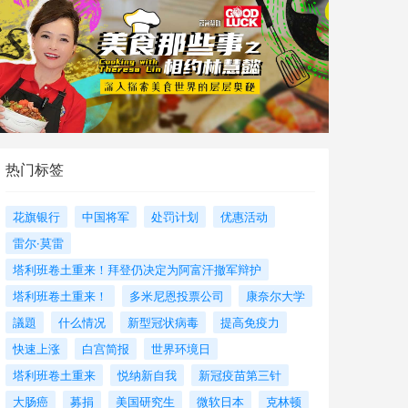
热门标签
花旗银行
中国将军
处罚计划
优惠活动
雷尔·莫雷
塔利班卷土重来！拜登仍决定为阿富汗撤军辩护
塔利班卷土重来！
多米尼恩投票公司
康奈尔大学
議題
什么情况
新型冠状病毒
提高免疫力
快速上涨
白宫简报
世界环境日
塔利班卷土重来
悦纳新自我
新冠疫苗第三针
大肠癌
募捐
美国研究生
微软日本
克林顿