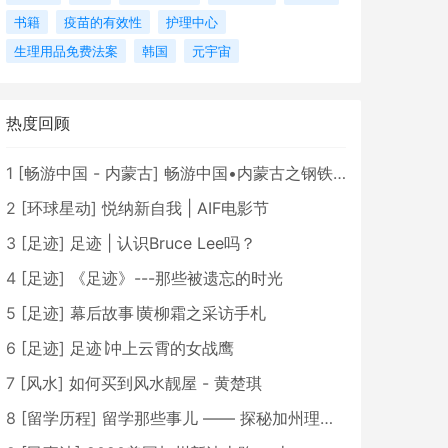
书籍
疫苗的有效性
护理中心
生理用品免费法案
韩国
元宇宙
热度回顾
1
[
畅游中国 - 内蒙古
]
畅游中国•内蒙古之钢铁骄子，魅力包头
2
[
环球星动
]
悦纳新自我 | AIF电影节
3
[
足迹
]
足迹 | 认识Bruce Lee吗？
4
[
足迹
]
《足迹》---那些被遗忘的时光
5
[
足迹
]
幕后故事∣黄柳霜之采访手札
6
[
足迹
]
足迹∣冲上云霄的女战鹰
7
[
风水
]
如何买到风水靓屋 - 黄楚琪
8
[
留学历程
]
留学那些事儿 —— 探秘加州理工学院Caltech博士生活 [上集]