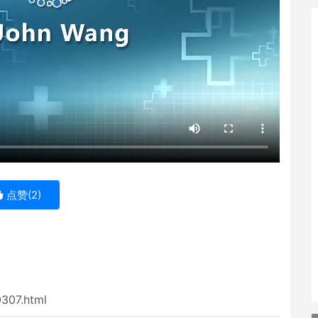
点赞(
2
)
0307.html