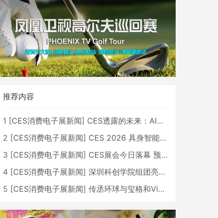
推荐内容
1
[
CES消费电子展新闻
]
CES透露的未来：AI、机器人与智能生活大爆发
2
[
CES消费电子展新闻
]
CES 2026 具身智能与创新领域 中国公司大放异彩
3
[
CES消费电子展新闻
]
CES展会今日落幕 预计2026行业收入将超五千亿美元
4
[
CES消费电子展新闻
]
深圳科创学院组团亮相CES 广受好评
5
[
CES消费电子展新闻
]
传丞环球与玺格和VibeLens共同推出全新耳机