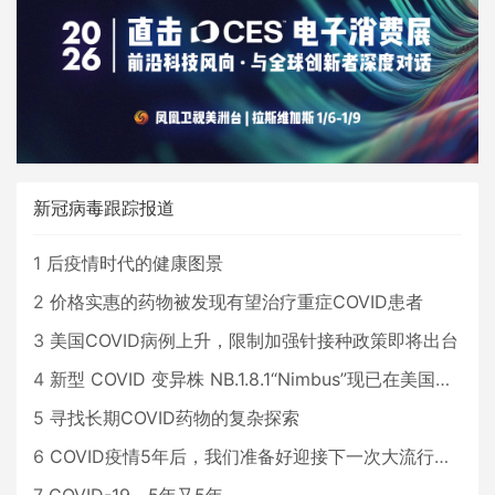
新冠病毒跟踪报道
1
后疫情时代的健康图景
2
价格实惠的药物被发现有望治疗重症COVID患者
3
美国COVID病例上升，限制加强针接种政策即将出台
4
新型 COVID 变异株 NB.1.8.1“Nimbus”现已在美国占据主导地位
5
寻找长期COVID药物的复杂探索
6
COVID疫情5年后，我们准备好迎接下一次大流行了吗？
7
COVID-19，5年又5年…