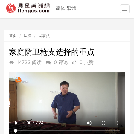
简体
繁體
T
o
g
g
首页
法律
民事法
l
e
n
家庭防卫枪支选择的重点
a
14723 阅读
0 评论
0 点赞
v
i
g
a
t
i
o
n