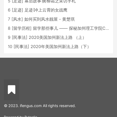
5
[
足迹
]
幕后故事∣黄柳霜之采访手札
6
[
足迹
]
足迹∣冲上云霄的女战鹰
7
[
风水
]
如何买到风水靓屋 - 黄楚琪
8
[
留学历程
]
留学那些事儿 —— 探秘加州理工学院Caltech博士生活 [上集]
9
[
民事法
]
2020美国加州新法上路 （上）
10
[
民事法
]
2020年美国加州新法上路（下）
© 2023. ifengus.com All rights reserved.
Powered by
Byteclic