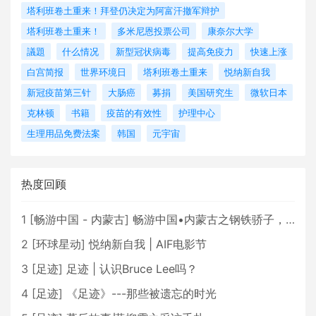
塔利班卷土重来！拜登仍决定为阿富汗撤军辩护
塔利班卷土重来！
多米尼恩投票公司
康奈尔大学
議題
什么情况
新型冠状病毒
提高免疫力
快速上涨
白宫简报
世界环境日
塔利班卷土重来
悦纳新自我
新冠疫苗第三针
大肠癌
募捐
美国研究生
微软日本
克林顿
书籍
疫苗的有效性
护理中心
生理用品免费法案
韩国
元宇宙
热度回顾
1
[
畅游中国 - 内蒙古
]
畅游中国•内蒙古之钢铁骄子，魅力包头
2
[
环球星动
]
悦纳新自我 | AIF电影节
3
[
足迹
]
足迹 | 认识Bruce Lee吗？
4
[
足迹
]
《足迹》---那些被遗忘的时光