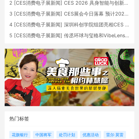
2
[
CES消费电子展新闻
]
CES 2026 具身智能与创新领域 中国公司大放异彩
3
[
CES消费电子展新闻
]
CES展会今日落幕 预计2026行业收入将超五千亿美元
4
[
CES消费电子展新闻
]
深圳科创学院组团亮相CES 广受好评
5
[
CES消费电子展新闻
]
传丞环球与玺格和VibeLens共同推出全新耳机
热门标签
花旗银行
中国将军
处罚计划
优惠活动
雷尔·莫雷