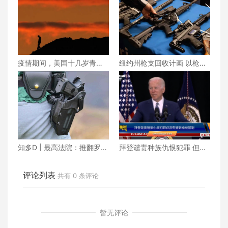
疫情期间，美国十几岁青少
纽约州枪支回收计画 以枪换
年的凶杀率达到了近25年来
钱来降低犯罪
的最高点
知多D | 最高法院：推翻罗诉
拜登谴责种族仇恨犯罪 但没
韦德案 裁决人民有权在公共
有提到枪支管制
场所带枪
评论列表
共有
0
条评论
暂无评论