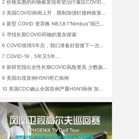
2
价格实惠的药物被发现有望治疗重症COVID患者
3
美国COVID病例上升，限制加强针接种政策即将出台
4
新型 COVID 变异株 NB.1.8.1“Nimbus”现已在美国占据主导地位
5
寻找长期COVID药物的复杂探索
6
COVID疫情5年后，我们准备好迎接下一次大流行了吗？
7
COVID-19，5年又5年…
8
新研究指出女性长期COVID风险更高 少数族裔儿童存在差异
9
美国出现首例H5N1死亡病例
10
美国CDC确认全国首例严重H5N1病例 加州进入紧急状态