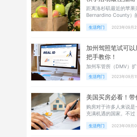
距离洛杉矶最近的苹果采摘
Bernardino C
以直接从树上采摘苹果
生活窍门
2023年09月
巧克力。
加州驾照笔试可以居
把手教你！
加州车管所（DMV）扩
生活窍门
2023年09月1
美国买房必看！带
购房对于许多人来说是
充满机遇的国家。不过
和不可预测。
生活窍门
2023年09月0