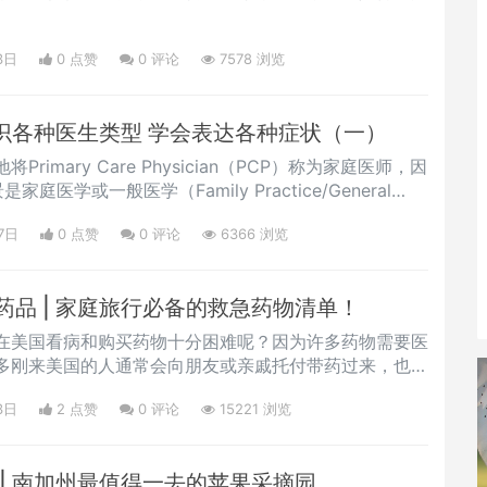
。
3日
0 点赞
0
评论
7578 浏览
认识各种医生类型 学会表达各种症状（一）
rimary Care Physician（PCP）称为家庭医师，因
家庭医学或一般医学（Family Practice/General
7日
0 点赞
0
评论
6366 浏览
品 | 家庭旅行必备的救急药物清单！
在美国看病和购买药物十分困难呢？因为许多药物需要医
多刚来美国的人通常会向朋友或亲戚托付带药过来，也不
症。
3日
2 点赞
0
评论
15221 浏览
| 南加州最值得一去的苹果采摘园