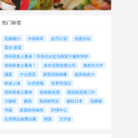
热门标签
花旗银行
中国将军
处罚计划
优惠活动
雷尔·莫雷
塔利班卷土重来！拜登仍决定为阿富汗撤军辩护
塔利班卷土重来！
多米尼恩投票公司
康奈尔大学
議題
什么情况
新型冠状病毒
提高免疫力
快速上涨
白宫简报
世界环境日
塔利班卷土重来
悦纳新自我
新冠疫苗第三针
大肠癌
募捐
美国研究生
微软日本
克林顿
书籍
疫苗的有效性
护理中心
生理用品免费法案
韩国
元宇宙