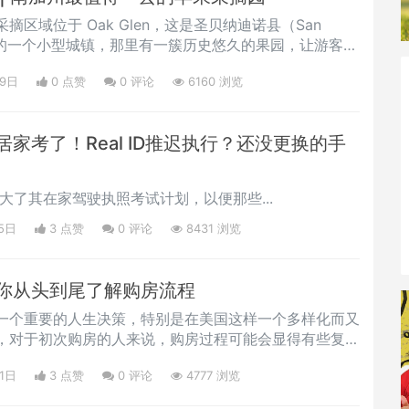
区域位于 Oak Glen，这是圣贝纳迪诺县（San
ounty）的一个小型城镇，那里有一簇历史悠久的果园，让游客可
，尽情享受经典的秋季美食——苹果酒、苹果甜甜圈和热
29日
0 点赞
0
评论
6160 浏览
家考了！Real ID推迟执行？还没更换的手
大了其在家驾驶执照考试计划，以便那些...
5日
3 点赞
0
评论
8431 浏览
你从头到尾了解购房流程
一个重要的人生决策，特别是在美国这样一个多样化而又
，对于初次购房的人来说，购房过程可能会显得有些复杂
1日
3 点赞
0
评论
4777 浏览