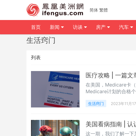
简体
繁體
首页
新闻
访谈
房产
汽车
生活窍门
列表
医疗攻略 | 一篇
在美国，Medicar
Medicare计划的合
定残疾或慢性病的年轻
生活窍门
2023年11月1
美国看病指南 | 
这一期，我们了解一下