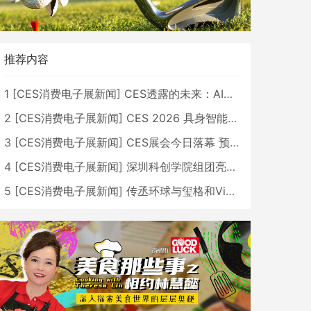
推荐内容
1
[
CES消费电子展新闻
]
CES透露的未来：AI、机器人与智能生活大爆发
2
[
CES消费电子展新闻
]
CES 2026 具身智能与创新领域 中国公司大放异彩
3
[
CES消费电子展新闻
]
CES展会今日落幕 预计2026行业收入将超五千亿美元
4
[
CES消费电子展新闻
]
深圳科创学院组团亮相CES 广受好评
5
[
CES消费电子展新闻
]
传丞环球与玺格和VibeLens共同推出全新耳机