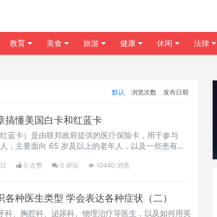
教育
美食
旅游
健康
休闲
法律
默认
浏览次数
发布日期
文章搞懂美国白卡和红蓝卡
e卡（红蓝卡）是由联邦政府提供的医疗保险卡，用于参与
格个人，主要面向 65 岁及以上的老年人，以及一些患有特
人。
7日
0 点赞
0
评论
10440 浏览
认识各种医生类型 学会表达各种症状（二）
牙科、胸腔科、泌尿科、物理治疗等医生，以及如何用英