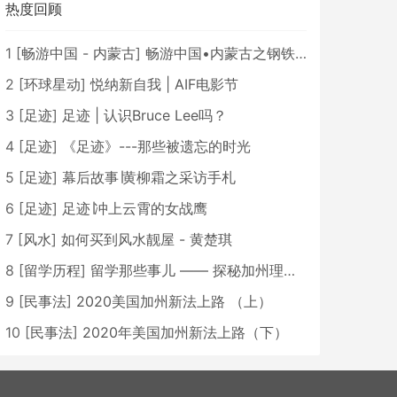
热度回顾
1
[
畅游中国 - 内蒙古
]
畅游中国•内蒙古之钢铁骄子，魅力包头
2
[
环球星动
]
悦纳新自我 | AIF电影节
3
[
足迹
]
足迹 | 认识Bruce Lee吗？
4
[
足迹
]
《足迹》---那些被遗忘的时光
5
[
足迹
]
幕后故事∣黄柳霜之采访手札
6
[
足迹
]
足迹∣冲上云霄的女战鹰
7
[
风水
]
如何买到风水靓屋 - 黄楚琪
8
[
留学历程
]
留学那些事儿 —— 探秘加州理工学院Caltech博士生活 [上集]
9
[
民事法
]
2020美国加州新法上路 （上）
10
[
民事法
]
2020年美国加州新法上路（下）