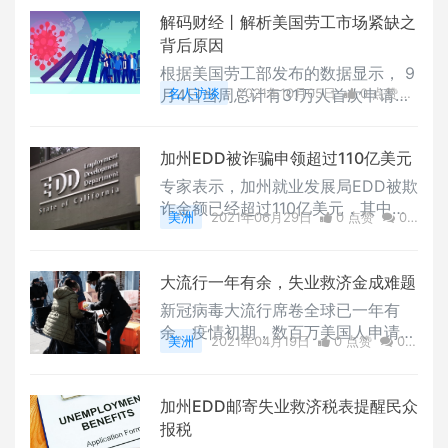
ey Network 預付借記卡為失業、殘
擴大其瀏覽語言選項，讓使用者可自
解码财经丨解析美国劳工市场紧缺之
障和帶薪家事假客戶發放福利金。未
行選擇翻譯網頁成亞美
背后原因
來將不再通過美國銀行借記卡發放福
利金。 EDD 此前已經向客戶提供了
根据美国劳工部发布的数据显示， 9
相關時間表和信息，以幫助客
月4日当周总计有31万人首次申请联
名人访谈
2021年10月05日
0 点赞
邦紧急失业救济金，创疫情以来失业
0
评论
6202 浏览
救济人数的新低，持续申请人数也是
加州EDD被诈骗申领超过110亿美元
自2020年3月以来的最低水平，失业
补助金计划也在当周的劳动节9月6
专家表示，加州就业发展局EDD被欺
日终止了，美国劳工市场的紧缺会因
诈金额已经超过110亿美元，其中很
美洲
2021年06月29日
0 点赞
0
此而得到改善吗？美国劳工市场紧缺
大一部分欺诈行为是由一个位于尼日
评论
1933 浏览
的原因：失业救济金的补助导致了员
利亚的犯罪团队组织策划的。
工的积极性降低，与其就业，许多人
大流行一年有余，失业救济金成难题
宁愿在家里舒服地领取救济金作为收
新冠病毒大流行席卷全球已一年有
入的来源。同时， 基层员工不乐观
余。疫情初期，数百万美国人申请了
和不合理
美洲
2021年04月19日
0 点赞
0
失业救济金。一年之后，美国失业保
评论
1615 浏览
险救助申领数量仍居高不下。新冠病
毒持续的冲击着美国这个世界最大的
加州EDD邮寄失业救济税表提醒民众
经济体。长达一年的大流行及其导致
报税
的高失业率，使某些州的行政/财政