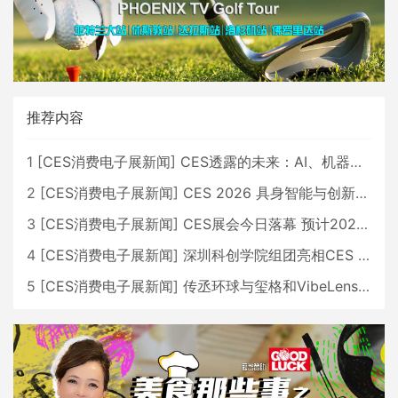
推荐内容
1
[
CES消费电子展新闻
]
CES透露的未来：AI、机器人与智能生活大爆发
2
[
CES消费电子展新闻
]
CES 2026 具身智能与创新领域 中国公司大放异彩
3
[
CES消费电子展新闻
]
CES展会今日落幕 预计2026行业收入将超五千亿美元
4
[
CES消费电子展新闻
]
深圳科创学院组团亮相CES 广受好评
5
[
CES消费电子展新闻
]
传丞环球与玺格和VibeLens共同推出全新耳机