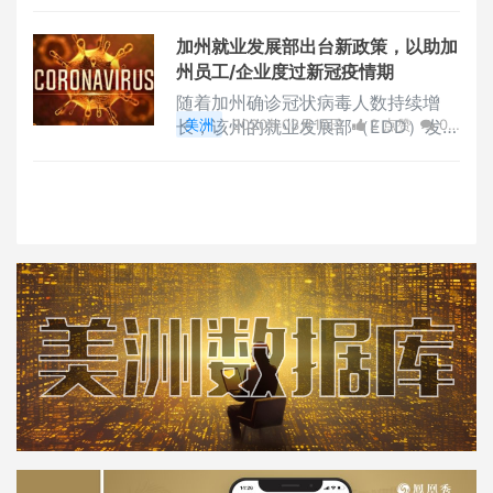
评论
338 浏览
人。
加州就业发展部出台新政策，以助加
州员工/企业度过新冠疫情期
随着加州确诊冠状病毒人数持续增
长，该州的就业发展部（EDD）发布
美洲
2020年03月10日
2 点赞
0
了针对新冠疫情的系列政策和服务。
评论
3927 浏览