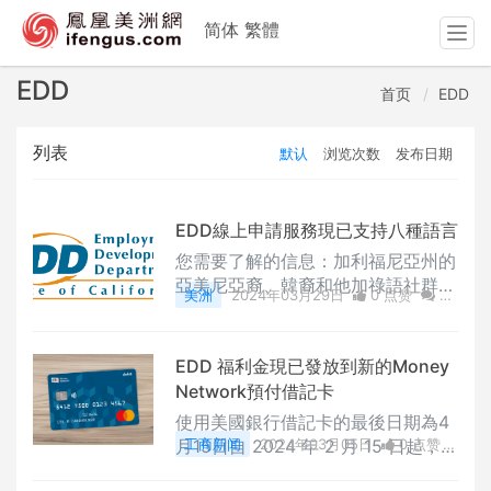
简体
繁體
T
o
g
EDD
首页
EDD
g
l
列表
默认
浏览次数
发布日期
e
n
a
v
EDD線上申請服務現已支持八種語言
i
您需要了解的信息：加利福尼亞州的
g
亞美尼亞裔、韓裔和他加祿語社群現
美洲
2024年03月29日
0 点赞
0
a
在可以使用他們偏好的語言在線上申
评论
2640 浏览
t
請失業救濟金。是次改進是在現有的
i
英語、西班牙語、簡體中文、繁體中
EDD 福利金現已發放到新的Money
o
文和越南語語言平台基礎上新增的功
Network預付借記卡
n
能。這八種語言為加州工作年齡層的
使用美國銀行借記卡的最後日期為4
成年人最常敏用語言。 沙加緬度—
月15日自 2024 年 2 月 15 日起，就
工商新闻
2024年03月05日
0 点赞
今天，就業發展部(EDD)宣布，在m
業發展部 (EDD) 開始使用新的 Mon
0
评论
2816 浏览
yEDD 線上平台和 UI Online進一步