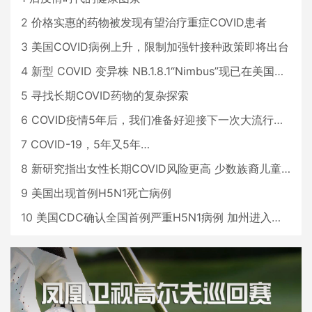
2
价格实惠的药物被发现有望治疗重症COVID患者
3
美国COVID病例上升，限制加强针接种政策即将出台
4
新型 COVID 变异株 NB.1.8.1“Nimbus”现已在美国占据主导地位
5
寻找长期COVID药物的复杂探索
6
COVID疫情5年后，我们准备好迎接下一次大流行了吗？
7
COVID-19，5年又5年…
8
新研究指出女性长期COVID风险更高 少数族裔儿童存在差异
9
美国出现首例H5N1死亡病例
10
美国CDC确认全国首例严重H5N1病例 加州进入紧急状态