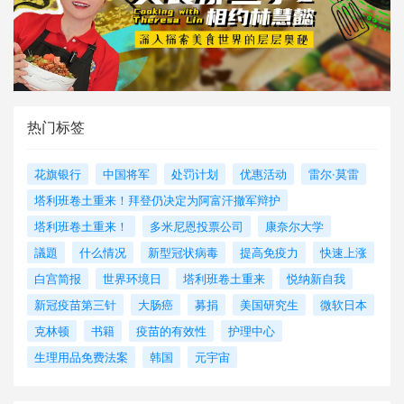
热门标签
花旗银行
中国将军
处罚计划
优惠活动
雷尔·莫雷
塔利班卷土重来！拜登仍决定为阿富汗撤军辩护
塔利班卷土重来！
多米尼恩投票公司
康奈尔大学
議題
什么情况
新型冠状病毒
提高免疫力
快速上涨
白宫简报
世界环境日
塔利班卷土重来
悦纳新自我
新冠疫苗第三针
大肠癌
募捐
美国研究生
微软日本
克林顿
书籍
疫苗的有效性
护理中心
生理用品免费法案
韩国
元宇宙