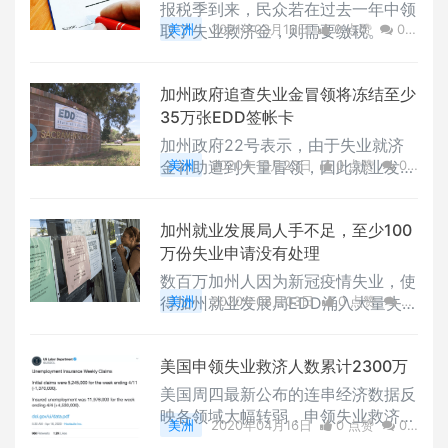
报税季到来，民众若在过去一年中领
出现了问题，将可能导致福利延误或
取了失业救济金，则需要缴税。
美洲
2021年03月16日
0 点赞
0
援助金额低于预期的情况。2021年3
评论
2987 浏览
月10日，人们在纽约南布朗克斯区的
一个食品分发点排队等候。/ 图：C
加州政府追查失业金冒领将冻结至少
NBC“受益年”Benefit year2
35万张EDD签帐卡
加州政府22号表示，由于失业就济
金补助遭到大量冒领，因此就业发展
美洲
2020年10月23日
0 点赞
0
厅EDD与美国商业银行BOA将冻结至
评论
2381 浏览
少35万张签帐卡debit card。
加州就业发展局人手不足，至少100
万份失业申请没有处理
数百万加州人因为新冠疫情失业，使
得加州就业发展局EDD涌入大量失业
美洲
2020年08月03日
0 点赞
0
补助申请，面临人手不足的问题，目
评论
2590 浏览
前至少还有100万人的失业申请没有
美国申领失业救济人数累计2300万
得到处理
美国周四最新公布的连串经济数据反
映各领域大幅转弱，申领失业救济人
美洲
2020年04月16日
0 点赞
0
数在过去四周来累计已经突破2千万