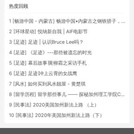
热度回顾
1
[
畅游中国 - 内蒙古
]
畅游中国•内蒙古之钢铁骄子，魅力包头
2
[
环球星动
]
悦纳新自我 | AIF电影节
3
[
足迹
]
足迹 | 认识Bruce Lee吗？
4
[
足迹
]
《足迹》---那些被遗忘的时光
5
[
足迹
]
幕后故事∣黄柳霜之采访手札
6
[
足迹
]
足迹∣冲上云霄的女战鹰
7
[
风水
]
如何买到风水靓屋 - 黄楚琪
8
[
留学历程
]
留学那些事儿 —— 探秘加州理工学院Caltech博士生活 [上集]
9
[
民事法
]
2020美国加州新法上路 （上）
10
[
民事法
]
2020年美国加州新法上路（下）