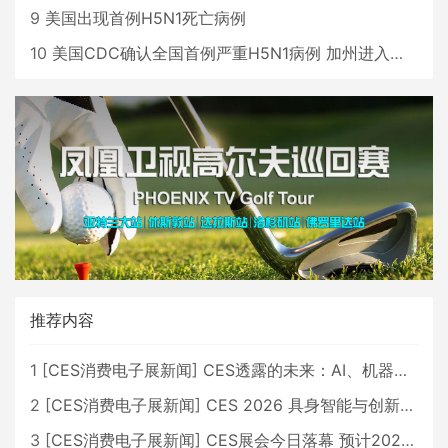
9
美国出现首例H5N1死亡病例
10
美国CDC确认全国首例严重H5N1病例 加州进入紧急状态
推荐内容
1
[
CES消费电子展新闻
]
CES透露的未来：AI、机器人与智能生活大爆发
2
[
CES消费电子展新闻
]
CES 2026 具身智能与创新领域 中国公司大放异彩
3
[
CES消费电子展新闻
]
CES展会今日落幕 预计2026行业收入将超五千亿美元