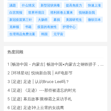
議題
什么情况
新型冠状病毒
提高免疫力
快速上涨
白宫简报
世界环境日
塔利班卷土重来
悦纳新自我
新冠疫苗第三针
大肠癌
募捐
美国研究生
微软日本
克林顿
书籍
疫苗的有效性
护理中心
生理用品免费法案
韩国
元宇宙
热度回顾
1
[
畅游中国 - 内蒙古
]
畅游中国•内蒙古之钢铁骄子，魅力包头
2
[
环球星动
]
悦纳新自我 | AIF电影节
3
[
足迹
]
足迹 | 认识Bruce Lee吗？
4
[
足迹
]
《足迹》---那些被遗忘的时光
5
[
足迹
]
幕后故事∣黄柳霜之采访手札
6
[
足迹
]
足迹∣冲上云霄的女战鹰