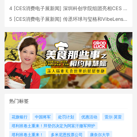
4
[
CES消费电子展新闻
]
深圳科创学院组团亮相CES 广受好评
5
[
CES消费电子展新闻
]
传丞环球与玺格和VibeLens共同推出全新耳机
热门标签
花旗银行
中国将军
处罚计划
优惠活动
雷尔·莫雷
塔利班卷土重来！拜登仍决定为阿富汗撤军辩护
塔利班卷土重来！
多米尼恩投票公司
康奈尔大学