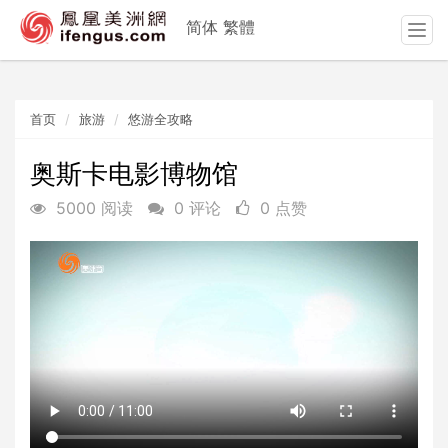
简体
繁體
T
o
g
g
首页
旅游
悠游全攻略
l
e
n
奥斯卡电影博物馆
a
5000 阅读
0 评论
0 点赞
v
i
g
a
t
i
o
n