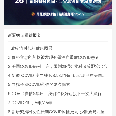
新冠病毒跟踪报道
1
后疫情时代的健康图景
2
价格实惠的药物被发现有望治疗重症COVID患者
3
美国COVID病例上升，限制加强针接种政策即将出台
4
新型 COVID 变异株 NB.1.8.1“Nimbus”现已在美国占据主导地位
5
寻找长期COVID药物的复杂探索
6
COVID疫情5年后，我们准备好迎接下一次大流行了吗？
7
COVID-19，5年又5年…
8
新研究指出女性长期COVID风险更高 少数族裔儿童存在差异