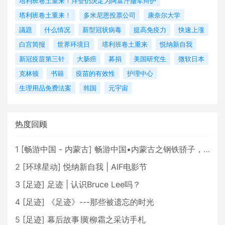
塔利班卷土重来！拜登仍决定为阿富汗撤军辩护
塔利班卷土重来！
多米尼恩投票公司
康奈尔大学
議題
什么情况
新型冠状病毒
提高免疫力
快速上涨
白宫简报
世界环境日
塔利班卷土重来
悦纳新自我
新冠疫苗第三针
大肠癌
募捐
美国研究生
微软日本
克林顿
书籍
疫苗的有效性
护理中心
生理用品免费法案
韩国
元宇宙
热度回顾
1
[
畅游中国 - 内蒙古
]
畅游中国•内蒙古之钢铁骄子，魅力包头
2
[
环球星动
]
悦纳新自我 | AIF电影节
3
[
足迹
]
足迹 | 认识Bruce Lee吗？
4
[
足迹
]
《足迹》---那些被遗忘的时光
5
[
足迹
]
幕后故事∣黄柳霜之采访手札