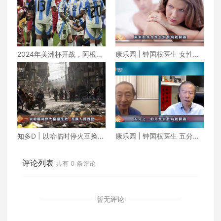
2024年美洲杯开战，阿根廷
康乐园 | 钟国权医生 女性也
揭幕战2-0力克加拿大
有性功能障碍
知多D | 以哈临时停火互换人
康乐园 | 钟国权医生 五分之
质囚犯 朝鲜成功发射军事侦
一的男性有性功能障碍
察卫星
评论列表
共有
0
条评论
暂无评论