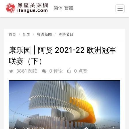
简体
繁體
T
o
g
g
首页
新闻
粤语新闻
粤语节目
l
e
n
康乐园 | 阿贤 2021-22 欧洲冠军
a
联赛（下）
v
i
3861 阅读
0 评论
0 点赞
g
a
t
i
o
n