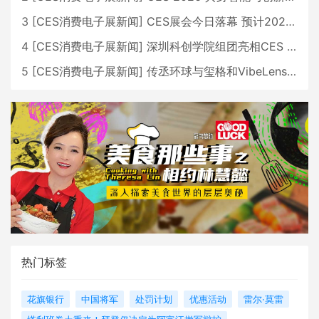
3
[
CES消费电子展新闻
]
CES展会今日落幕 预计2026行业收入将超五千亿美元
4
[
CES消费电子展新闻
]
深圳科创学院组团亮相CES 广受好评
5
[
CES消费电子展新闻
]
传丞环球与玺格和VibeLens共同推出全新耳机
热门标签
花旗银行
中国将军
处罚计划
优惠活动
雷尔·莫雷