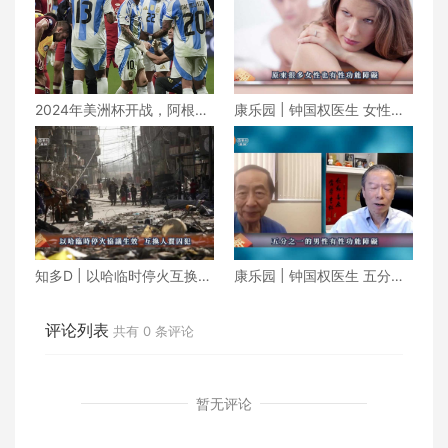
2024年美洲杯开战，阿根廷
康乐园 | 钟国权医生 女性也
揭幕战2-0力克加拿大
有性功能障碍
知多D | 以哈临时停火互换人
康乐园 | 钟国权医生 五分之
质囚犯 朝鲜成功发射军事侦
一的男性有性功能障碍
察卫星
评论列表
共有
0
条评论
暂无评论