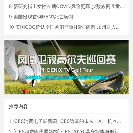
8
新研究指出女性长期COVID风险更高 少数族裔儿童存在差异
9
美国出现首例H5N1死亡病例
10
美国CDC确认全国首例严重H5N1病例 加州进入紧急状态
推荐内容
1
[
CES消费电子展新闻
]
CES透露的未来：AI、机器人与智能生活大爆发
2
[
CES消费电子展新闻
]
CES 2026 具身智能与创新领域 中国公司大放异彩