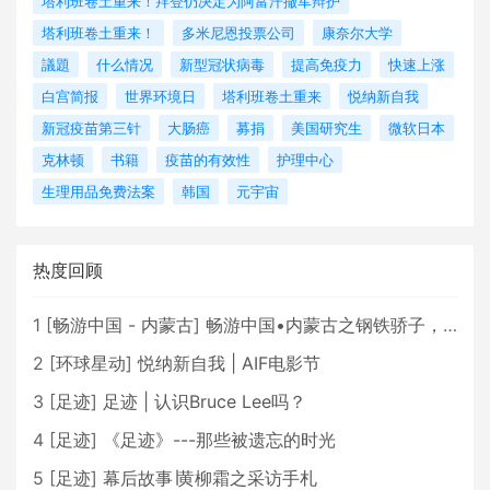
塔利班卷土重来！拜登仍决定为阿富汗撤军辩护
塔利班卷土重来！
多米尼恩投票公司
康奈尔大学
議題
什么情况
新型冠状病毒
提高免疫力
快速上涨
白宫简报
世界环境日
塔利班卷土重来
悦纳新自我
新冠疫苗第三针
大肠癌
募捐
美国研究生
微软日本
克林顿
书籍
疫苗的有效性
护理中心
生理用品免费法案
韩国
元宇宙
热度回顾
1
[
畅游中国 - 内蒙古
]
畅游中国•内蒙古之钢铁骄子，魅力包头
2
[
环球星动
]
悦纳新自我 | AIF电影节
3
[
足迹
]
足迹 | 认识Bruce Lee吗？
4
[
足迹
]
《足迹》---那些被遗忘的时光
5
[
足迹
]
幕后故事∣黄柳霜之采访手札