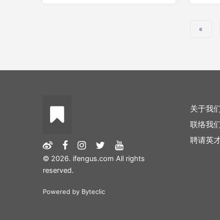
«
关于我
联络我
聘请英
© 2026. ifengus.com All rights
reserved.
Powered by
Byteclic