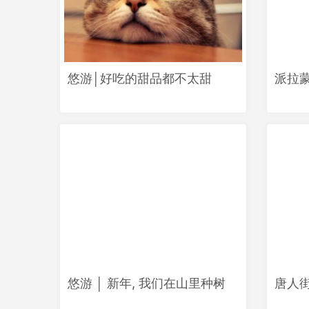
悠游│好吃的甜品都不太甜
派拉
悠游 │ 新年, 我们在山里种树
唐人