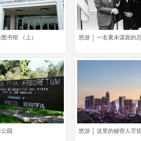
松图书馆 （上）
悠游 │ 一名素未谋面的
森公园
悠游 │ 这里的秘密人尽