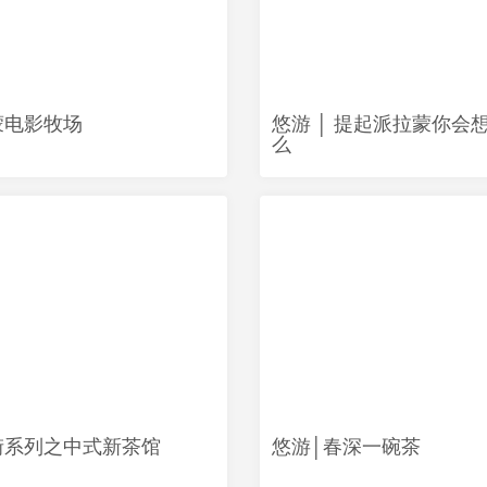
蒙电影牧场
悠游 │ 提起派拉蒙你会
么
街系列之中式新茶馆
悠游│春深一碗茶