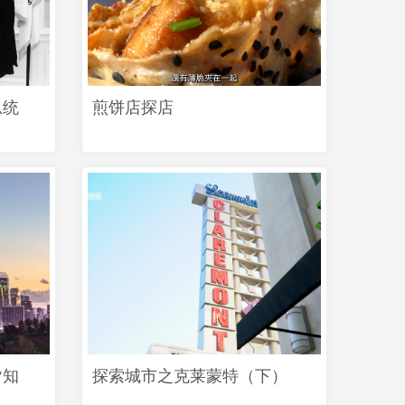
总统
煎饼店探店
皆知
探索城市之克莱蒙特（下）