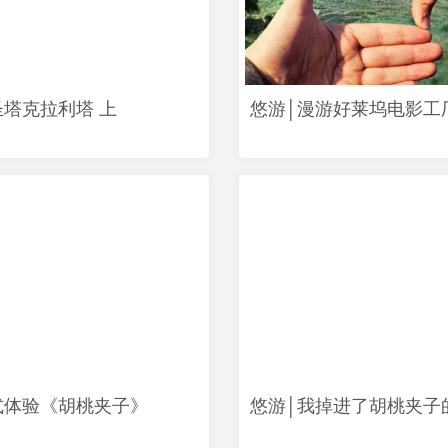
圣塔克拉利塔 上
悠游│漫游好莱坞电影工
式体验《胡桃夹子》
悠游│我掉进了胡桃夹子