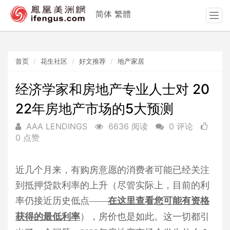
简体
繁體
T
o
g
g
首页
花生社区
好文推荐
地产家居
l
e
n
经济学家和房地产专业人士对 20
a
22年房地产市场的5大预测
v
i
AAA LENDINGS
6636 阅读
0 评论
g
0 点赞
a
t
i
近几个月来，
有购房意愿的消费
者可能已经
关注
o
到
抵押贷款利率
的
上升（
尽管实际上
，
目前的利
n
率
仍接近历史低点
——
在这里查看您可能有资格
获得的最低利率
），房价也是如此。这一切都引