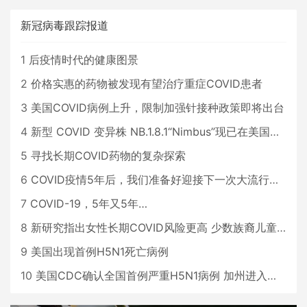
新冠病毒跟踪报道
1
后疫情时代的健康图景
2
价格实惠的药物被发现有望治疗重症COVID患者
3
美国COVID病例上升，限制加强针接种政策即将出台
4
新型 COVID 变异株 NB.1.8.1“Nimbus”现已在美国占据主导地位
5
寻找长期COVID药物的复杂探索
6
COVID疫情5年后，我们准备好迎接下一次大流行了吗？
7
COVID-19，5年又5年…
8
新研究指出女性长期COVID风险更高 少数族裔儿童存在差异
9
美国出现首例H5N1死亡病例
10
美国CDC确认全国首例严重H5N1病例 加州进入紧急状态