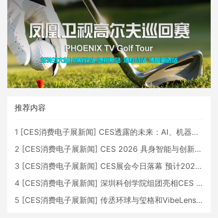
推荐内容
1
[
CES消费电子展新闻
]
CES透露的未来：AI、机器人与智能生活大爆发
2
[
CES消费电子展新闻
]
CES 2026 具身智能与创新领域 中国公司大放异彩
3
[
CES消费电子展新闻
]
CES展会今日落幕 预计2026行业收入将超五千亿美元
4
[
CES消费电子展新闻
]
深圳科创学院组团亮相CES 广受好评
5
[
CES消费电子展新闻
]
传丞环球与玺格和VibeLens共同推出全新耳机