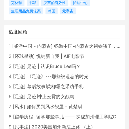
克林顿
书籍
疫苗的有效性
护理中心
生理用品免费法案
韩国
元宇宙
热度回顾
1
[
畅游中国 - 内蒙古
]
畅游中国•内蒙古之钢铁骄子，魅力包头
2
[
环球星动
]
悦纳新自我 | AIF电影节
3
[
足迹
]
足迹 | 认识Bruce Lee吗？
4
[
足迹
]
《足迹》---那些被遗忘的时光
5
[
足迹
]
幕后故事∣黄柳霜之采访手札
6
[
足迹
]
足迹∣冲上云霄的女战鹰
7
[
风水
]
如何买到风水靓屋 - 黄楚琪
8
[
留学历程
]
留学那些事儿 —— 探秘加州理工学院Caltech博士生活 [上集]
9
[
民事法
]
2020美国加州新法上路 （上）