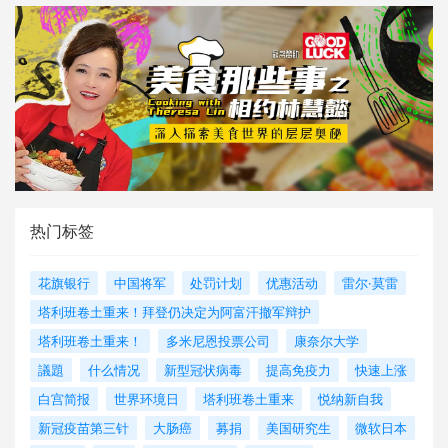
热门标签
花旗银行
中国将军
处罚计划
优惠活动
雷尔·莫雷
塔利班卷土重来！拜登仍决定为阿富汗撤军辩护
塔利班卷土重来！
多米尼恩投票公司
康奈尔大学
議題
什么情况
新型冠状病毒
提高免疫力
快速上涨
白宫简报
世界环境日
塔利班卷土重来
悦纳新自我
新冠疫苗第三针
大肠癌
募捐
美国研究生
微软日本