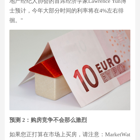
地产经纪人协会的首席经济学家
Lawrence Yun博
士预计，今年大部分时间的利率将在4%左右徘
徊。"
预测
2：
购房
竞争不
会
那么激烈
如果您正
打算在市场上买房
，请注意：
MarketWat