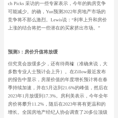
ch Picks 采访的
一些
专家表示，今年
的购房
竞争
可能
减少。的确，
Yun预测2022年房地产市场的
竞争将不那么激烈。Lewis说：“利率上升和房价
上涨的结合将把一些潜在的买家挤出市场
。
”
预测
3：房价升值将放缓
但究竟会放缓多少，还有待商榷（
准确来说
，大
多数专业人士预计会上升）。
在
Zillow最近发布
的
报告中
显示，房屋价值的年度增长预计将
在春
季持续
加速，
并
在
5月达到21.6%的峰值，然后在
2023年
1
月放缓到
17.3%。房利美表示，今年全年
房价将攀升11.2%，随后在2023年将有更温和的
增长。全国房地产经纪人协会调查了20多位顶级