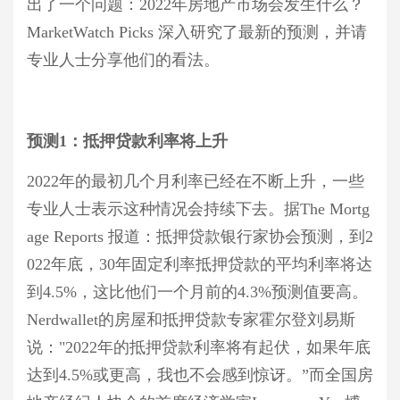
出了一个问题：
2022年房地产市场会发生什么？
MarketWatch Picks 深入研究了最新的预测，并请
专业人士分享他们的
看法
。
预测
1：抵押贷款利率将上升
2022年的最初几个月
利率已经在不断
上升，一些
专业人士
表示这种情况会持续下去
。据
The Mortg
age Reports
报道
：
抵押贷款银行家协会预测，到
2
022年底，3
0
年固定利率抵押贷款的平均利率将达
到
4.5%，这比他们一个月前的4.3%预测值要高。
Nerdwallet的房屋和抵押贷款专家霍尔登
刘
易斯
说：
"2022年的抵押贷款利率将有起伏，如果年底
达到4.5%或更高，我也不会感到惊讶。
”
而全国房