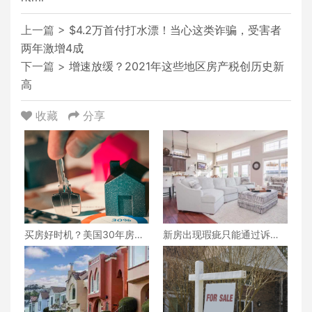
上一篇 >
$4.2万首付打水漂！当心这类诈骗，受害者
两年激增4成
下一篇 >
增速放缓？2021年这些地区房产税创历史新
高
收藏
分享
买房好时机？美国30年房贷
新房出现瑕疵只能通过诉讼
利率再降！创10月以来新低
来解决吗？