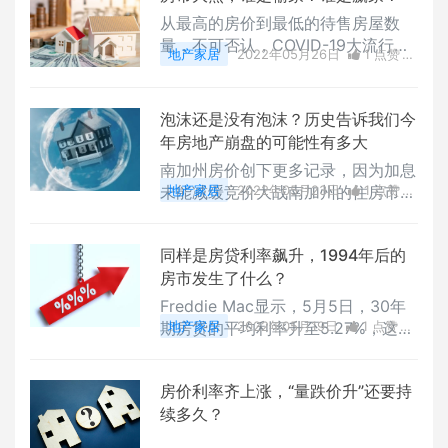
从最高的房价到最低的待售房屋数
量，不可否认，COVID-19大流行颠
地产家居
2022年05月26日
1 点赞
覆了美国的房地产市场，那么在这场
0
评论
7010 浏览
房地产市场的大洗牌中，谁是真正的
赢家和输家？
泡沫还是没有泡沫？历史告诉我们今
年房地产崩盘的可能性有多大
南加州房价创下更多记录，因为加息
未能减缓竞价大战南加州的住房市场
地产家居
2022年05月23日
1 点赞
仍然过热，尽管通货膨胀飙升，抵押
0
评论
8016 浏览
贷款利率上升，但房价仍创下历史新
同样是房贷利率飙升，1994年后的
高。
房市发生了什么？
Freddie Mac显示，5月5日，30年
期房贷的平均利率升至5.27%，这个
地产家居
2022年05月19日
1 点赞
数字在去年8月时还仅为3%。上一次
0
评论
7600 浏览
房贷利率涨幅如此之大还是在1994
房价利率齐上涨，“量跌价升”还要持
年。
续多久？