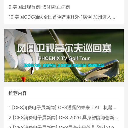
9
美国出现首例H5N1死亡病例
10
美国CDC确认全国首例严重H5N1病例 加州进入紧急状态
推荐内容
1
[
CES消费电子展新闻
]
CES透露的未来：AI、机器人与智能生活大爆发
2
[
CES消费电子展新闻
]
CES 2026 具身智能与创新领域 中国公司大放异彩
3
[
CES消费电子展新闻
]
CES展会今日落幕 预计2026行业收入将超五千亿美元