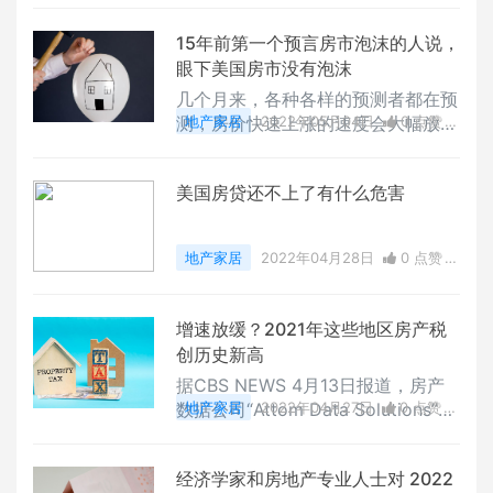
15年前第一个预言房市泡沫的人说，
眼下美国房市没有泡沫
几个月来，各种各样的预测者都在预
测，房价快速上涨的速度会大幅放
地产家居
2022年05月04日
0 点赞
缓。如今，随着抵押贷款利率已经升
0
评论
7258 浏览
到5%以上，许多人开始认为，房价
美国房贷还不上了有什么危害
该降了。
地产家居
2022年04月28日
0 点赞
0
评论
12096 浏览
增速放缓？2021年这些地区房产税
创历史新高
据CBS NEWS 4月13日报道，房产
数据公司“Attom Data Solutions”在
地产家居
2022年04月27日
0 点赞
13日发布了一份最新报告。报告指，
0
评论
7116 浏览
在全美一些地区，去年平均房产税支
经济学家和房地产专业人士对 2022
付额达到了历史最高水平。