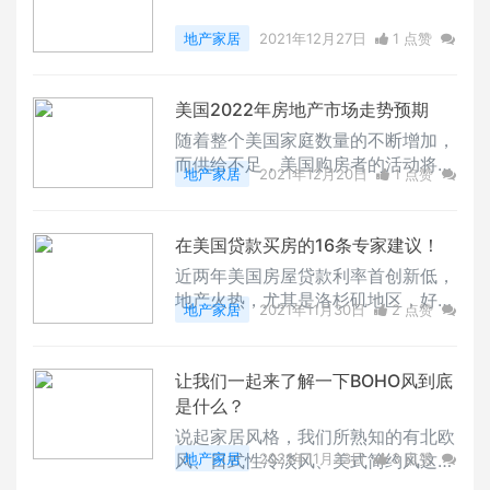
地产家居
2021年12月27日
1 点赞
0
评论
7597 浏览
美国2022年房地产市场走势预期
随着整个美国家庭数量的不断增加，
而供给不足，美国购房者的活动将美
地产家居
2021年12月20日
1 点赞
国2021的住房短缺揭示得淋漓尽致
0
评论
7850 浏览
——特别是在入户住房和中等价位范
围。加上供应链问题、劳动力短缺和
在美国贷款买房的16条专家建议！
监管措施进一步放缓了新房建设，房
近两年美国房屋贷款利率首创新低，
屋建造速度不足以满足需求，房价因
地产火热，尤其是洛杉矶地区，好的
此快速上涨。在即将到来的2022
地产家居
2021年11月30日
2 点赞
房源经常出现10到20个买家竞价的
年，这种状况不会出现多大改变。展
0
评论
8598 浏览
情况，买房不仅比实力还比出价的魄
望未来一年，购房者、卖家、租房者
力，市场根本不是在买房，而是在抢
和投资者在需求持续高涨的情况下，
让我们一起来了解一下BOHO风到底
房！要想抢房成功，能否贷款顺利成
预计会出现更多类似情况，但是部分
是什么？
为一大关键！本文将为你详细介绍在
回归季节性因素
说起家居风格，我们所熟知的有北欧
美国贷款买房的一些建议与提高贷款
风、日式性冷淡风、美式简约风这些
地产家居
2021年11月23日
3 点赞
成功率的小窍门。1. 不要在申请贷款
风格都有各自的代表品牌北欧：IKE
0
评论
9454 浏览