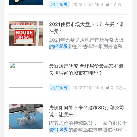
地产家居
2022年05月16日
1 点赞
0
评论
6989 浏览
2021住房市场大盘点：谁在买？谁
在卖？
2021年无疑是房地产市场异常火爆
的一年。那么，去年一年买房者和卖
地产家居
2022年05月11日
0 点赞
房者有什么主要特点？房产买卖过程
0
评论
7104 浏览
中又呈现什么新趋势？买房者有什么
最新房产研究 全球房价最高昂和最
特点？
负担得起的城市有哪些？
地产家居
2022年05月10日
0 点赞
0
评论
6844 浏览
房价如何降下来？这家3D打印公司
说：让我来！
随着房价的持续飙升，一家总部位于
爱荷华州的公司正在寻求通过3D 打
地产家居
2022年05月05日
0 点赞
印房屋来应对住房危机。
0
评论
6984 浏览