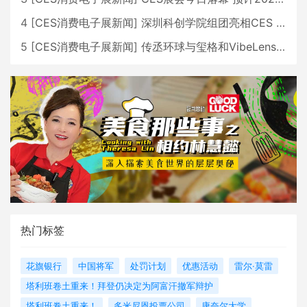
4
[
CES消费电子展新闻
]
深圳科创学院组团亮相CES 广受好评
5
[
CES消费电子展新闻
]
传丞环球与玺格和VibeLens共同推出全新耳机
热门标签
花旗银行
中国将军
处罚计划
优惠活动
雷尔·莫雷
塔利班卷土重来！拜登仍决定为阿富汗撤军辩护
塔利班卷土重来！
多米尼恩投票公司
康奈尔大学