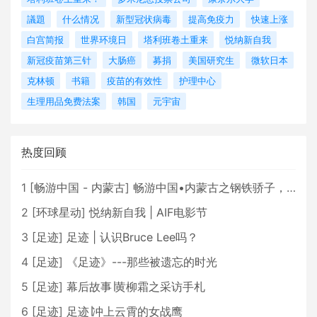
議題
什么情况
新型冠状病毒
提高免疫力
快速上涨
白宫简报
世界环境日
塔利班卷土重来
悦纳新自我
新冠疫苗第三针
大肠癌
募捐
美国研究生
微软日本
克林顿
书籍
疫苗的有效性
护理中心
生理用品免费法案
韩国
元宇宙
热度回顾
1
[
畅游中国 - 内蒙古
]
畅游中国•内蒙古之钢铁骄子，魅力包头
2
[
环球星动
]
悦纳新自我 | AIF电影节
3
[
足迹
]
足迹 | 认识Bruce Lee吗？
4
[
足迹
]
《足迹》---那些被遗忘的时光
5
[
足迹
]
幕后故事∣黄柳霜之采访手札
6
[
足迹
]
足迹∣冲上云霄的女战鹰