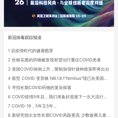
目前，美国房地产市场的火热时期。
随着通货膨胀
新冠病毒跟踪报道
1
后疫情时代的健康图景
2
价格实惠的药物被发现有望治疗重症COVID患者
3
美国COVID病例上升，限制加强针接种政策即将出台
4
新型 COVID 变异株 NB.1.8.1“Nimbus”现已在美国占据主导地位
5
寻找长期COVID药物的复杂探索
6
COVID疫情5年后，我们准备好迎接下一次大流行了吗？
7
COVID-19，5年又5年…
8
新研究指出女性长期COVID风险更高 少数族裔儿童存在差异