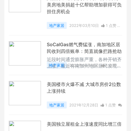
美房地美捐超十亿帮助增加获得可负
担住房机会
地产家居
2022年03月10日
1 点赞
0
评论
6342 浏览
SoCalGas燃气费猛涨，南加地区居
民收到四倍账单：简直就像拦路抢劫
近段时间通货膨胀严重，各种开销齐
上涨。最近有南加州地区居民发现，
地产家居
2022年02月16日
1 点赞
他们的 SoCalGas 的账单费用也出
0
评论
6669 浏览
现惊人增长。居民们抱怨称，燃气费
美国楼市火爆不减 大城市房价2位数
用贵到离谱，简直像“拦路抢劫”。来
上涨持续
自南加州 Porter Ranch 地区的两名
居民 Joni Hoffman 和 Joette Snyd
er 都发现他们的 SoCalGas 账单在
地产家居
2021年12月28日
1 点赞
过去一个月里大幅上涨—— Snyder
0
评论
7808 浏览
从 45 美元涨到了 198 美元，Hof
美国独立屋租金上涨速度同比增三倍