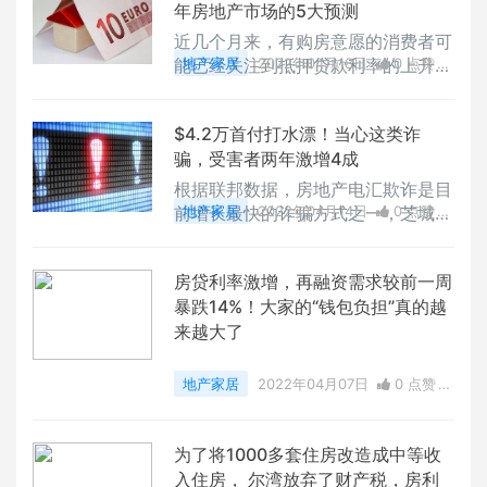
年房地产市场的5大预测
近几个月来，有购房意愿的消费者可
能已经关注到抵押贷款利率的上升，
地产家居
2022年04月18日
0 点赞
房价也是如此。
0
评论
6640 浏览
$4.2万首付打水漂！当心这类诈
骗，受害者两年激增4成
根据联邦数据，房地产电汇欺诈是目
前增长最快的诈骗方式之一，芝城一
地产家居
2022年04月14日
0 点赞
名受害者愤恨难平的说：恶劣的诈骗
0
评论
6177 浏览
手段，让她瞬间损失了4万多元首付
房贷利率激增，再融资需求较前一周
款，购房梦也因此落空。
暴跌14%！大家的“钱包负担”真的越
来越大了
地产家居
2022年04月07日
0 点赞
0
评论
6600 浏览
为了将1000多套住房改造成中等收
入住房， 尔湾放弃了财产税，房利