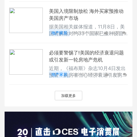
期间，从信用卡借大笔金额 从信用
A、HAY日式：MUJI美式：RH、PB
卡借大量的钱不仅会增加你的负债
美国入境限制放松 海外买家预推动
只要你喜欢，可以照搬样板房，一站
率，还会降低你的信用打分，导致你
美国房产市场
式购物齐全但是家是一个可以释放情
原
绪、搁置慵懒的场所怎能被风格限制
据美国相关媒体报道，11月8日，美
了个性呢？今天我们来说说BOHO风
国将解除对约33个国家已接种疫苗
地产家居
2021年11月14日
1 点赞
的设计 BOHO的家居装饰融合了
旅客的旅行限制，美国房地产业在苦
0
评论
6839 浏览
各种不同的风格，又通过色彩和物件
等20月后，终于得以迎来富裕的海
的搭配，将这些不同的产品柔和
必须要警惕了!美国的经济衰退问题
外买家进场。业内人士认为，来自海
或引发新一轮房地产危机
外的富有的房地产买家预计将推动美
国的豪宅市场，此前疫情造成的旅行
近期，《福布斯》杂志10月4日发出
限制使得大多数外国买家无法进入美
预警：购房者当心经济衰退引发房屋
地产家居
2021年11月03日
1 点赞
国实地看房购房。来自欧洲、中国、
断供，该文章认为，从美国1929年
0
评论
8898 浏览
巴西和印度的买家现在将能够进入美
大萧条时期的经验教训得出，美国有
国，这是疫情造成的20个月中断以
27万人由于无力支付房贷失去了住
加载更多
来的第一次。纽约、迈阿密、洛杉矶
房。该文认为，美国的经济状况和房
这些受海外富人
产是多米诺骨牌中的一环，经济衰退
势必影响房屋价格走势。现在美国经
济衰退迹象明显，尽管处于历史上的
低利率，但是美国人购房仍需谨慎，
特别不要购买超出房贷预算的房屋。