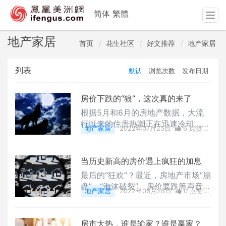
简体
繁體
T
o
g
地产家居
首页
花生社区
好文推荐
地产家居
g
l
列表
默认
浏览次数
发布日期
e
n
a
房价下跌的“狼”，这次真的来了
v
根据5月和6月的房地产数据，大流
i
行以来的住房热潮正在迅速冷却。房
g
地产家居
2022年07月25日
6 点赞
市正过渡到一个新的阶段，或者像
a
0
评论
7686 浏览
《财富》杂志所引用的形容：大减速
t
时期(Great Deceleration)。
当历史新高的房价遇上疯狂的加息
i
o
最后的“狂欢”？最近，房地产市场“崩
n
盘”、“泡沫破裂”、房价要跌等声音不
地产家居
2022年06月28日
0 点赞
断出现，引起了不少人的恐慌。那么
0
评论
6089 浏览
房市的真实情况到底如何呢？又是否
迎来了最后的“狂欢”呢？
房市大热，谁是输家？谁是赢家？